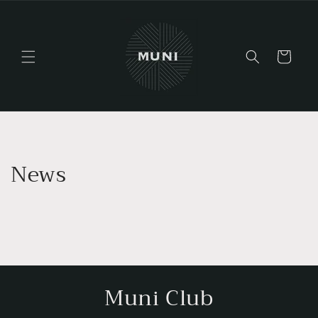
Gå videre
til
innholdet
Handlekurv
News
Muni Club